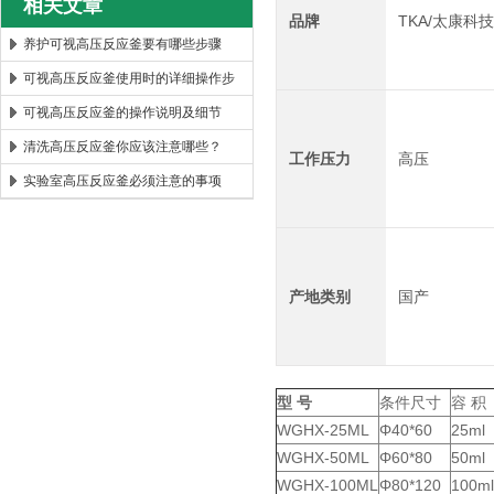
相关文章
品牌
TKA/太康科
养护可视高压反应釜要有哪些步骤
可视高压反应釜使用时的详细操作步
骤！
可视高压反应釜的操作说明及细节
清洗高压反应釜你应该注意哪些？
工作压力
高压
实验室高压反应釜必须注意的事项
产地类别
国产
型 号
条件尺寸
容 积
WGHX-25ML
Φ40*60
25ml
WGHX-50ML
Φ60*80
50ml
WGHX-100ML
Φ80*120
100ml