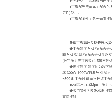
●带有气相、液相检测连接管
●可选配光照单元：配合PLS-SX
定性)使用。
●可选配附件：紫外光直接输出
微型可视高压反应釜
技术参
◆工作温度:纯钛/哈氏合金材质z
套,纯钛/316L/哈氏合金材质
(数字压力表可选装),1.5米不锈
◆搅拌速度,温度均为数字显示0-15
率:300W-1000W随型号.
≥500兆.工作时间:单次连续工作9
◆zui高压力10Mpa，压力zui
◆阀门管件为欧洲标准,接口均
直接接触。