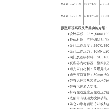
WGHX-200ML
Φ80*140
200ml
WGHX-500ML
Φ100*240
500ml
微型可视高压反应釜功能介绍
：
●设计容积：25ml,50ml,100m
●釜体材质：不锈钢316L/纯
●设计工作温度：250℃/350
●设计工作压力：10MPa/20M
●阀门及连接材料：SU316
●反应器内衬容器：聚四氟乙
●通光窗口材料：采用抛光JG
●通光窗口直径：30mm-60m
●带有温控加热装置及均匀
●带有气体通入功能。
●带有在线温度及在线压力
●底部带有强磁力搅拌功能
●釜仓内带有辅助冷却或加热