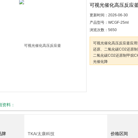
可视光催化高压反应
更新时间：2026-06-30
产品型号：WCGF-25ml
浏览次数：5650
可视光催化高压反应釜应用
还原、二氧化碳CO2还原
二氧化碳CO2还原制甲烷C
光催化降
解等领域。光催化反应，Fisc
均相反应及二氧化碳超临界
201003127547.0
细资料：
品牌
TKA/太康科技
价格区间