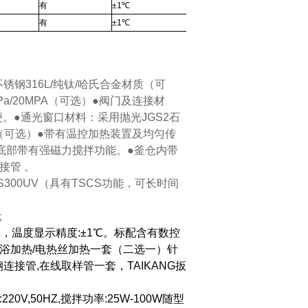
有
±1℃
有
±1℃
质：不锈钢316L/纯钛/哈氏合金材质（可
Pa/20MPA（可选）●阀门及连接材
便。●通光窗口材料：采用抛光JGS2石
m（可选）●带有温控加热装置及均匀传
底部带有强磁力搅拌功能。●釜仓内带
接管 。
或XPS300UV（具有TSCS功能，可长时间
元
0℃，温度显示精度:±1℃。标配含有数控
,油浴加热/电热丝加热一套（二选一）针
连接管,在线取样管一套，TAIKANG扳
0V,50HZ,搅拌功率:25W-100W随型