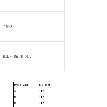
不锈钢
化工,生物产业,综合
智能安全阀
显示精度
有
±1℃
有
±1℃
有
±1℃