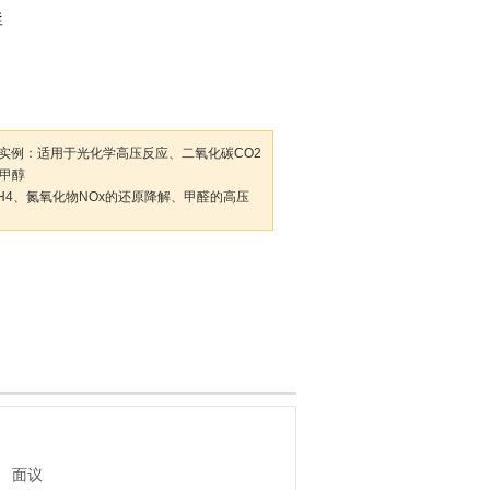
釜
实例：适用于光化学高压反应、二氧化碳CO2
制甲醇
H4、氮氧化物NOx的还原降解、甲醛的高压
her-Tropsch反应，加氢反应，聚合反应，
反应等。该产品已获得国家，号：
面议