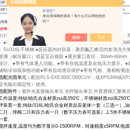
GF-200ML
Φ80*140
200ml
法兰
60mm
GF-500ML
Φ100*240
500ml
法兰
60mm
欢迎您！
来自局域网的朋友！有什么可以帮助您的
吗？
视光催化高压反应釜
能介绍及技术参数：
设计容积：25ml,50ml,100ml，200ml,500ml订制。●釜体材
）●设计工作温度：250℃/350℃（可选） ●设计工作压力：10M
：SU316L不锈钢 ●反应器内衬容器：聚四氟乙烯活内套清洗方
玻璃（耐压窗口）或蓝宝石镜面 ●通光窗口直径：30mm-60m
设计。●带有气体通入功能。●带有在线温度及在线压力显示。●
辅助冷却或加热功能●带有自动泄压保护●带有气相、液相检测连
选配光照单元：
配合PLS-SXE300C/300CUV，或XPS300
证光输出稳定性）使用。
选配附件：
紫外光直接输出单元 光纤输出单元 外置透镜汇聚单
工作温度:纯钛/哈氏合金材质zui高350℃，不锈钢材质zui高25
拌装置一套,纯钛/316L/哈氏合金材质反应釜体一套（三选一）
二只，球阀二只和压力表一只（数字压力表可选装）,1.5米不锈钢
一套.
搅拌速度,温度均为数字显示0-1500RPM，转速精度±5RPM,电源:22