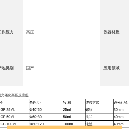
工作压力
高压
仪器材质
产地类别
国产
应用领域
视光催化高压反应釜
号
条件尺寸
容 积
连接方式
通光孔径
GF-25ML
Φ40*60
25ml
螺纹
30mm
GF-50ML
Φ60*80
50ml
法兰
40mm
GF-100ML
Φ80*120
100ml
法兰
40mm