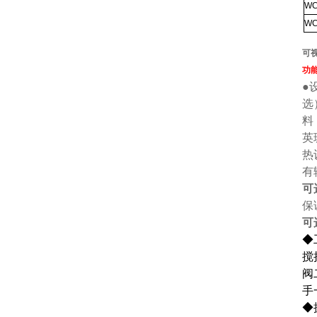
WC
WC
可
功
●
选
料
英
热
有
可
保
可
◆
搅
阀
手
◆