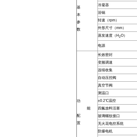
冷凝器
基
浴锅
本
转速（rpm）
参
外形尺寸（mm）
数
蒸发速度（H
O）
2
电源
长效密封
变频调速
连续收集
自动压控阀
真空节阀
测温口
±0.2℃
温控
功
能
四氟放料活塞
配
玻璃螺纹接口
置
无火花电控系统
防爆电机