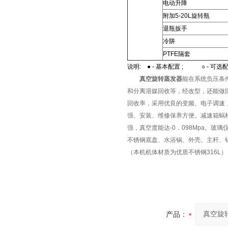
电动升降
附加5-20L旋转瓶
退瓶扳手
冷阱
PTFE
隔套
说明
: ● -
基本配置
; ○ -
可选
真空旋转蒸发器
能在系统负压条
和分离溶媒回收等，经改型，还能做
回收率，采用优良的变频、电子调速
强、安装、维修保养方便。减速箱蜗
强，真空度能达-0．098Mpa。玻
不锈钢底盘、水浴锅、外壳、主杆、
（本机机体材质为优质不锈钢316L）
产品：