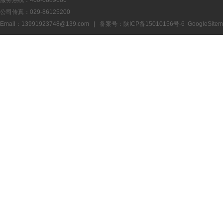
服务热线：400-0889686
公司传真：029-86125200
Email：13991923748@139.com | 备案号：
陕ICP备15010156号-6
GoogleSite