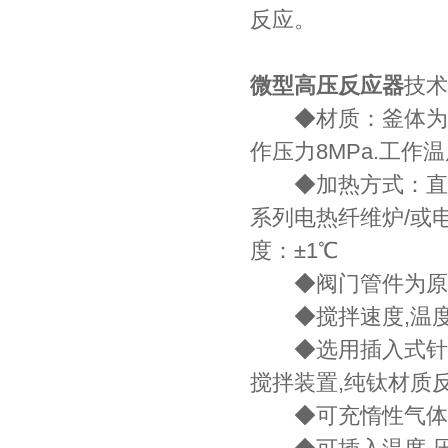
反应。
微型高压反应器
技术
◆材质：釜体为纯钛
作压力8MPa.工作温度
◆加热方式：直接在
系列电热纤维炉/或电
度：±1℃
◆阀门管件为原装
◆搅拌速度,温度均为
◆选用插入式针式K
搅拌装置,纯钛材质
◆可充惰性气体,