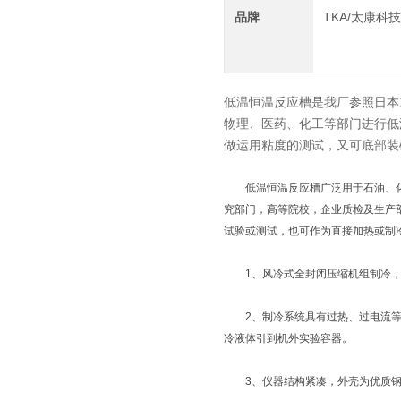
品牌
TKA/太康科
低温恒温反应槽是我厂参照日本
物理、医药、化工等部门进行低
做运用粘度的测试，又可底部装
低温恒温反应槽广泛用于石油、化
究部门，高等院校，企业质检及生产
试验或测试，也可作为直接加热或制
1、风冷式全封闭压缩机组制冷，
2、制冷系统具有过热、过电流等多
冷液体引到机外实验容器。
3、仪器结构紧凑，外壳为优质钢