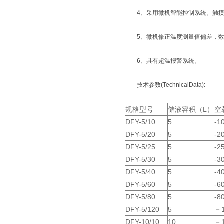
4、采用微机智能控制系统。触摸
5、微机修正温度测量值偏差，数显
6、具有超温报警系统。
技术参数(TechnicalData):
规格型号
储液容积（L）
空
DFY-5/10
5
-1
DFY-5/20
5
-2
DFY-5/25
5
-2
DFY-5/30
5
-3
DFY-5/40
5
-4
DFY-5/60
5
-6
DFY-5/80
5
-
DFY-5/120
5
－
DFY-10/10
10
－