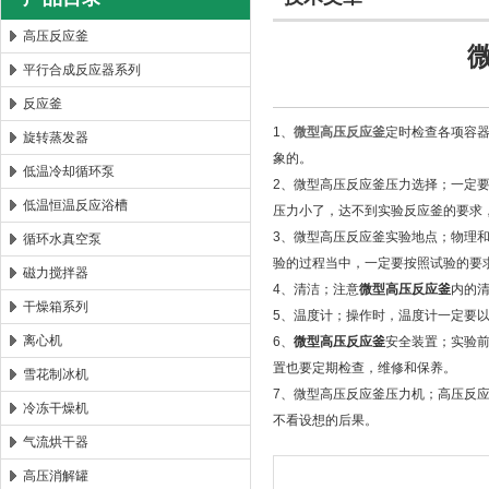
高压反应釜
平行合成反应器系列
西安太康生物科技有限公司
反应釜
1、
微型高压反应釜
定时检查各项容
旋转蒸发器
象的。
低温冷却循环泵
2、微型高压反应釜压力选择；一定
低温恒温反应浴槽
压力小了，达不到实验反应釜的要求
3、微型高压反应釜实验地点；物理
循环水真空泵
验的过程当中，一定要按照试验的要
磁力搅拌器
4、清洁；注意
微型高压反应釜
内的
干燥箱系列
5、温度计；操作时，温度计一定要
离心机
6、
微型高压反应釜
安全装置；实验
置也要定期检查，维修和保养。
雪花制冰机
7、微型高压反应釜压力机；高压反
冷冻干燥机
不看设想的后果。
气流烘干器
高压消解罐