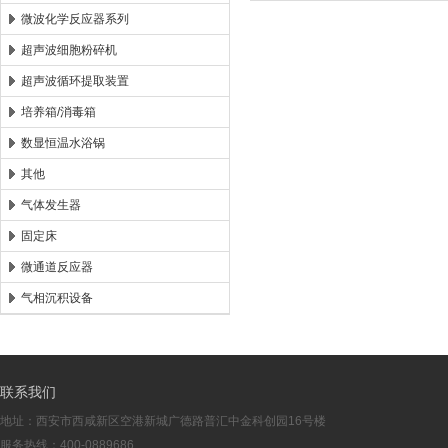
微波化学反应器系列
超声波细胞粉碎机
超声波循环提取装置
培养箱/消毒箱
数显恒温水浴锅
其他
气体发生器
固定床
微通道反应器
气相沉积设备
联系我们
地址：西安市西咸新区空港新城广德路普汇中金科创园16号楼
服务热线：400-0889686