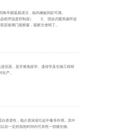
胆，四角半圆弧易清洁，箱内搁板间距可调。
液晶程序温度控制器） 3、 强迫式暖风循环设
及双层玻璃门观察窗，观察方便明了。
先进仪器。是开展免疫学、遗传学及生物工程研
和生产。
蛋白质变性，电介质浓缩引起中毒等作用。其中
所以在一定的加热时间内可杀死一切微生物。