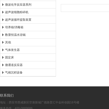
微波化学反应器系列
超声波细胞粉碎机
超声波循环提取装置
培养箱/消毒箱
数显恒温水浴锅
其他
气体发生器
固定床
微通道反应器
气相沉积设备
联系我们
地址：西安市西咸新区空港新城广德路普汇中金科创园16号楼
服务热线：400-0889686