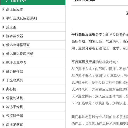
高压反应釜
平行合成反应器系列
西安太康生物科技有限公司
反应釜
平行高压反应釜
是专为化学反应条件
旋转蒸发器
高压合成、加氢反应、气液两相、液
低温冷却循环泵
用，主要分布在石油化工、化学、制
低温恒温反应浴槽
平行高压反应釜
的结构及特点：
循环水真空泵
SLP搅拌方式：内部磁力搅拌，不
磁力搅拌器
SLP搅拌电机：德国*大功率马达，
干燥箱系列
SLP取样阀：便于反应过程中随时取
离心机
SLP排气阀：方便在反应前对系统进
SLP温度探头：深入反应釜体内部，
雪花制冰机
SLP加热单元：模块加热，加热快速
冷冻干燥机
气流烘干器
我们非常愿意以专业培训的技术服务
的产品，提供现场产品技术培训和安
高压消解罐