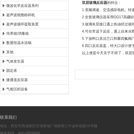
双层玻璃反应器
的特点：
微波化学反应器系列
1.变频调速、交流感应电机。转速
超声波细胞粉碎机
2.全套玻璃仪器采用GG17高硼
超声波循环提取装置
3.玻璃夹层接口通上热油经过循环
4.可在常温下反应，通上自来水即
培养箱/消毒箱
5.下放料口具法兰口和聚四氟阀门
数显恒温水浴锅
6.四口反应器盖，特大口设计便于
其他
以上便是今天关于不得了，双层玻
气体发生器
固定床
微通道反应器
气相沉积设备
联系我们
地址：西安市西咸新区空港新城广德路普汇中金科创园16号楼
服务热线：400-0889686