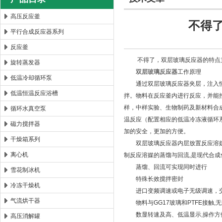
高压反应釜
不得
平行合成反应器系列
西安太康生物科技有限公司
反应釜
不得了，双层玻璃反应器的特点
旋转蒸发器
双层玻璃反应器
工作原理
低温冷却循环泵
通过双层玻璃反应器夹层，注入恒
低温恒温反应浴槽
拌。物料在反应釜内进行反应，并能
样，中样实验、生物制药及新材料合
循环水真空泵
温反应（配置相应的低温冷冻液循环
磁力搅拌器
加的安全，更加的方便。
干燥箱系列
双层玻璃反应器内层放置反应溶媒可
离心机
制反应溶媒的蒸馏与回流,是现代合成
蒸馏、回流可实现同时进行
雪花制冰机
特殊长效搅拌密封
冷冻干燥机
进口变频调速或电子无级调速，交
气流烘干器
物料与GG17玻璃和PTFE接触,
数显转速及高、低温显示,操作方
高压消解罐