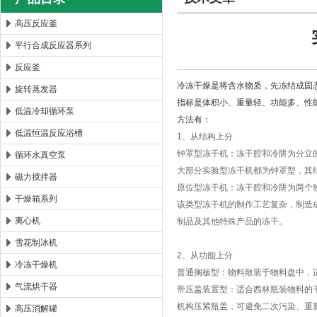
高压反应釜
平行合成反应器系列
西安太康生物科技有限公司
反应釜
冷冻干燥是将含水物质，先冻结成固
旋转蒸发器
指标是体积小、重量轻、功能多、性
低温冷却循环泵
方法有：
低温恒温反应浴槽
1、从结构上分
钟罩型冻干机：冻干腔和冷阱为分立
循环水真空泵
大部分实验型冻干机都为钟罩型，其
磁力搅拌器
原位型冻干机：冻干腔和冷阱为两个
干燥箱系列
该类型冻干机的制作工艺复杂，制造
离心机
制品及其他特殊产品的冻干。
雪花制冰机
2、从功能上分
冷冻干燥机
普通搁板型：物料散装于物料盘中，
气流烘干器
带压盖装置型：适合西林瓶装物料的
机构压紧瓶盖，可避免二次污染、重
高压消解罐