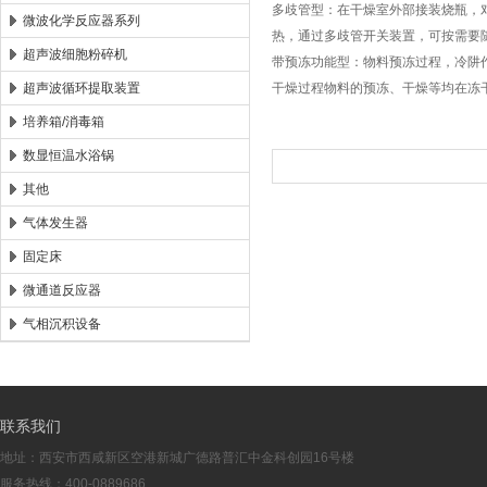
多歧管型：在干燥室外部接装烧瓶，
微波化学反应器系列
热，通过多歧管开关装置，可按需要
超声波细胞粉碎机
带预冻功能型：物料预冻过程，冷阱
超声波循环提取装置
干燥过程物料的预冻、干燥等均在冻
培养箱/消毒箱
数显恒温水浴锅
其他
气体发生器
固定床
微通道反应器
气相沉积设备
联系我们
地址：西安市西咸新区空港新城广德路普汇中金科创园16号楼
服务热线：400-0889686