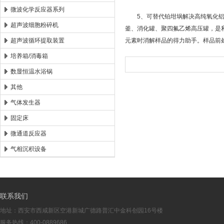
微波化学反应器系列
5、可替代铂坩埚解决高纯氧化铝中
超声波细胞粉碎机
釜、消化罐、聚四氟乙烯高压罐，是
超声波循环提取装置
元素时消解样品的得力助手。样品前
培养箱/消毒箱
数显恒温水浴锅
其他
气体发生器
固定床
微通道反应器
气相沉积设备
联系我们
地址：西安市西咸新区空港新城广德路普汇中金科创园16号楼
服务热线：400-0889686