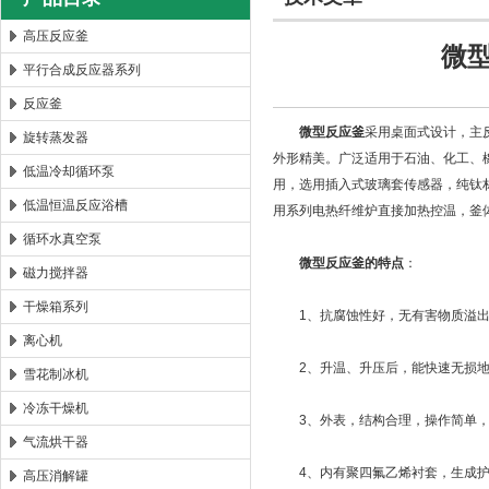
高压反应釜
微
平行合成反应器系列
西安太康生物科技有限公司
反应釜
微型反应釜
采用桌面式设计，主
旋转蒸发器
外形精美。广泛适用于石油、化工、
低温冷却循环泵
用，选用插入式玻璃套传感器，纯钛
低温恒温反应浴槽
用系列电热纤维炉直接加热控温，釜
循环水真空泵
微型反应釜的特点
：
磁力搅拌器
干燥箱系列
1、抗腐蚀性好，无有害物质溢出
离心机
2、升温、升压后，能快速无损地
雪花制冰机
冷冻干燥机
3、外表，结构合理，操作简单，
气流烘干器
4、内有聚四氟乙烯衬套，生成护
高压消解罐