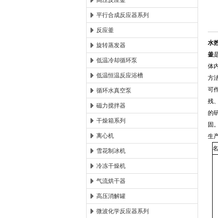
高压反应釜
平行合成反应器系列
西安太康生物科技有限公司
反应釜
水
旋转蒸发器
釜
低温冷却循环泵
体
低温恒温反应浴槽
方
可
循环水真空泵
残
磁力搅拌器
的
干燥箱系列
固
离心机
生
雪花制冰机
冷冻干燥机
气流烘干器
高压消解罐
微波化学反应器系列