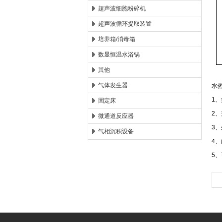
超声波细胞粉碎机
超声波循环提取装置
培养箱/消毒箱
数显恒温水浴锅
其他
气体发生器
水
1
、
固定床
2
、
微通道反应器
3
、
气相沉积设备
4
、
5
、