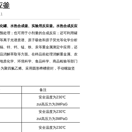
应釜
1
化罐、水热合成釜、实验用反应釜。水热合成反应
预处理；也可用于小剂量的合成反应；还可利用罐
等离子光谱质谱、原子吸收和原子荧光等化学分析
镉、锌、钙、锰、铁、汞等重金属测定中应用，还
品消解萃取等方面。在样品前处理消解重金属、农
地质化学、环境科学、食品科学、商品检验等部门
料为聚四氟乙烯。采用圆形榫槽密封，手动螺旋坚
量
备注
安全温度为
230
℃
zui高压力为3MPaG
安全温度为
230
℃
zui高压力为3MPaG
安全温度为
230
℃