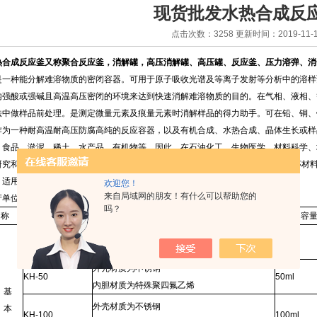
现货批发水热合成反
点击次数：3258 更新时间：2019-11-1
热合成反应釜又称聚合反应釜，消解罐，高压消解罐、高压罐、反应釜、压力溶弹、消
是一种能分解难溶物质的密闭容器。可用于原子吸收光谱及等离子发射等分析中的溶样
内强酸或强碱且高温高压密闭的环境来达到快速消解难溶物质的目的。在气相、液相、
法中做样品前处理。是测定微量元素及痕量元素时消解样品的得力助手。可在铅、铜、
作为一种耐高温耐高压防腐高纯的反应容器，以及有机合成、水热合成、晶体生长或样
、食品、淤泥、稀土、水产品、有机物等。因此，在石油化工、生物医学、材料科学、
研究和生产中被广泛使用。水热合成反应釜压力溶弹外体材料为
1Cr18Ni9Ti
，内杯材
。适用温度为
230
℃；zui高温度可达
260
℃，zui高适用压力为
3.0MPa
。
欢迎您！
来自局域网的朋友！有什么可以帮助您的
产单位：西安太康生物科技有限公司 ：祁园
吗？
名称
型号
材质
容
外壳材质为不锈钢
KH-25
25ml
内胆材质为特殊聚四氟乙烯
外壳材质为不锈钢
KH-50
50ml
内胆材质为特殊聚四氟乙烯
基
外壳材质为不锈钢
本
KH-100
100ml