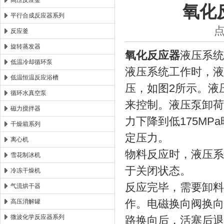
高压反应釜
氧化
平行合成反应器系列
西安太康生物科技有限公司
点
反应釜
旋转蒸发器
氧化反应器
液压系统
低温冷却循环泵
液压系统工作时，液
低温恒温反应浴槽
压，如图2所示。液压泵
循环水真空泵
来控制。液压泵卸荷
磁力搅拌器
力下降到低175M
干燥箱系列
定压力。
离心机
物料反应时，液压系
雪花制冰机
于关闭状态。
冷冻干燥机
反应完毕，需要卸料
气流烘干器
作。电磁换向阀换向
高压消解罐
微波化学反应器系列
路换向后，活塞后退