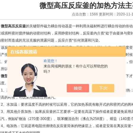
微型高压反应釜的加热方法主
点击次数：1566 更新时间：2020-11-1
微型高压反应釜
的关键部件磁力耦合传动器是一种利用永磁材料进行耦合传动的传动
套或填料密封搅拌轴的动密封结构，采用静密封结构，反应釜内介质*处于由釜体与密
动密封而造成的无法克服的泄露问题，反应介质*任何泄露和污染。
反应釜主要通过以下的三种方法获得高温度，需要在釜体上增加夹套，由于温度变
而产生温差压力。高压反应釜的加热冷却都需要时刻关注仪表显示，采用电加热的时候
欢迎您！
泵、炉子、烟囱等等的设施，开动也是很简单的，危险性不高，成本费用也比较低，但
来自局域网的朋友！有什么可以帮助您的
，所以适用于加热温度在400度以下和电能价格较低的地方。
吗？
微型高压反应釜
操作时的温度比较高，通常的化学反应是需要在一定的温度条件下才
温度。那么获得高温的方法一般有下面几种：
、蒸汽加热：加热温度在100度以下的时候，可以用一个大气压以下的蒸汽来加热；1
要高的时候，可以采用高压过热蒸汽。
、水加温：要求温度不高的时候可以采用，它的加热系统有敞开式的和密闭式的两
、用其他介质加热：如果反应釜的工艺要求一定要在高温下操作或者是要避免采用高
汽，例如矿物油（270度-300度）、联苯醚混合剂（沸点为258度）、熔盐（140度-
、电加热：它就是将电阻丝缠绕在反应釜筒体的绝缘层上，或者是安装在离反应釜一