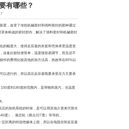
要有哪些？
7
装置，改变了传统机械密封和填料密封的那种通过
封罩体构成的密封腔内，解决了填料密封和机械密封
化的幅度大，使得反应釜的夹套和壳体承受温度变
，设备比较轻便简单，温度很容易调节，而且还不
操作的费用比较其他的加方法高，热效率在85%以
可以进行的，所以高压反应釜既要承受压力又要承
00度到180度的范围内，是用饱和蒸汽；当温度
种。
压的加热系统的时候，是可以用其他介质来代替水
540度）、液态铅（熔点327度）等等的。
定距离的特设绝缘体上面，所以在电阻丝和反应釜