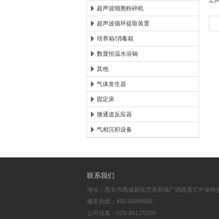
之
超声波细胞粉碎机
超声波循环提取装置
培养箱/消毒箱
数显恒温水浴锅
其他
气体发生器
固定床
微通道反应器
气相沉积设备
联系我们
地址：西安市西咸新区空港新城广德路普汇中金科创
服务热线：400-0889686
公司传真：029-86125200