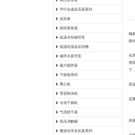
高压反应釜
平行合成反应器系列
西安太康生物科技有限公司
反应釜
旋转蒸发器
轴
低温冷却循环泵
因
低温恒温反应浴槽
该
化
循环水真空泵
用
磁力搅拌器
下
干燥箱系列
离心机
受
1
雪花制冰机
还
冷冻干燥机
2
气流烘干器
3
和蒸
高压消解罐
4
微波化学反应器系列