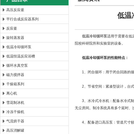
高压反应釜
低温
平行合成反应器系列
西安太康生物科技有限公司
反应釜
低温冷却循环泵
适用于需要在低
旋转蒸发器
院校科研院所和实验室的设备。
低温冷却循环泵
低温恒温反应浴槽
低温冷却循环泵的性能特点：
循环水真空泵
1、闭合循环：用于闭合回路的循
磁力搅拌器
干燥箱系列
2、节省空间：紧凑型设计，台式
离心机
3、水冷式冷水机：配备水冷式制冷
雪花制冰机
无尘房间。制冷系统具有多个延时、
冷冻干燥机
气流烘干器
4、配备进口高压泵：管道尺寸较
高压消解罐