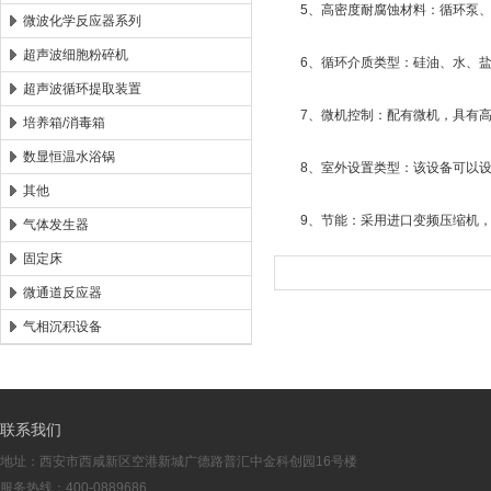
5、高密度耐腐蚀材料：循环泵、冷却
微波化学反应器系列
超声波细胞粉碎机
6、循环介质类型：硅油、水、盐
超声波循环提取装置
7、微机控制：配有微机，具有高精
培养箱/消毒箱
数显恒温水浴锅
8、室外设置类型：该设备可以设
其他
9、节能：采用进口变频压缩机，
气体发生器
固定床
微通道反应器
气相沉积设备
联系我们
地址：西安市西咸新区空港新城广德路普汇中金科创园16号楼
服务热线：400-0889686