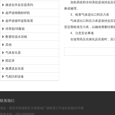
加热系统和冷却系统是保持反应室
微波化学反应器系列
换或修理。
超声波细胞粉碎机
3、检查气体进出口和压力表
超声波循环提取装置
气体进出口和压力表是保持反应室
意定期校准压力表，以确保测量结果
培养箱/消毒箱
4、注意安全事项
数显恒温水浴锅
在使用高压光催化反应釜时，应注
其他
气体发生器
固定床
微通道反应器
气相沉积设备
联系我们
地址：西安市西咸新区空港新城广德路普汇中金科创园16号楼
服务热线：400-0889686