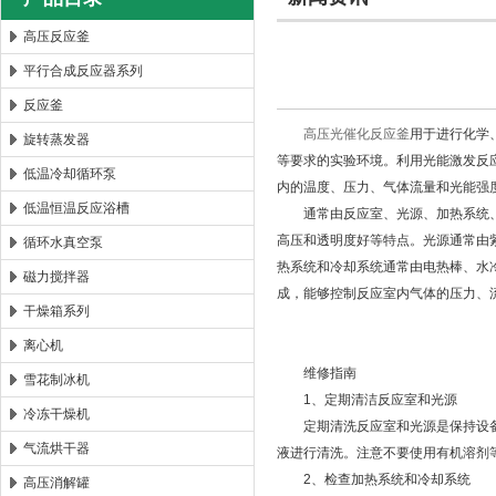
高压反应釜
平行合成反应器系列
西安太康生物科技有限公司
反应釜
高压光催化反应釜
用于进行化学
旋转蒸发器
等要求的实验环境。利用光能激发反
低温冷却循环泵
内的温度、压力、气体流量和光能强
低温恒温反应浴槽
通常由反应室、光源、加热系统、
高压和透明度好等特点。光源通常由
循环水真空泵
热系统和冷却系统通常由电热棒、水
磁力搅拌器
成，能够控制反应室内气体的压力、
干燥箱系列
离心机
维修指南
雪花制冰机
1、定期清洁反应室和光源
冷冻干燥机
定期清洗反应室和光源是保持设备
气流烘干器
液进行清洗。注意不要使用有机溶剂
2、检查加热系统和冷却系统
高压消解罐