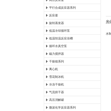
高压反应釜
平行合成反应器系列
西安太康生物科技有限公司
反应釜
光
旋转蒸发器
主
低温冷却循环泵
水
低温恒温反应浴槽
可
平
循环水真空泵
本
磁力搅拌器
标
干燥箱系列
1
离心机
2
（可
雪花制冰机
3
冷冻干燥机
（可
气流烘干器
4
5
高压消解罐
6
微波化学反应器系列