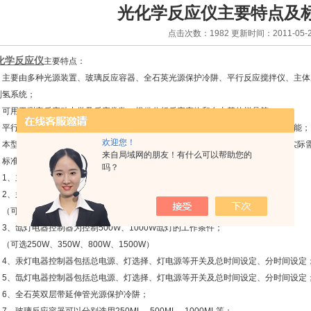
光化学反应仪主要特点及
点击次数：1982 更新时间：2011-05-2
化学反应仪
主要特点：
要由多种光源装置、玻璃反应容器、全石英光源保护冷阱、平行反应搅拌仪、主体
制氢系统；
用于测定反应动力学及反应常数，提供分析反应产物和自由基的样品等；
行反应搅拌仪可以测试反应釜内部物料温度并数字显示，同时提供磁力搅拌功能；
欢迎您！
型号配置可根据客户实际使用情况推荐*组合配置，也可为客户量身定做切合实际
来自局域网的朋友！有什么可以帮助您的
准配置
吗？
、主体反应暗箱为放置光化学反应仪光照设备；
、汞灯电器控制器为控制300W、500W高压汞灯的工作条件；
选100W、200W、1000W、1500W）
、氙灯电器控制器为控制500W、1000W氙灯的工作条件；
选250W、350W、800W、1500W）
、汞灯电器控制器包括总电源、灯选择、灯电源等开关及总时间设定、分时间设定
、氙灯电器控制器包括总电源、灯选择、灯电源等开关及总时间设定、分时间设定
、全石英双层带延伸管光源保护冷阱；