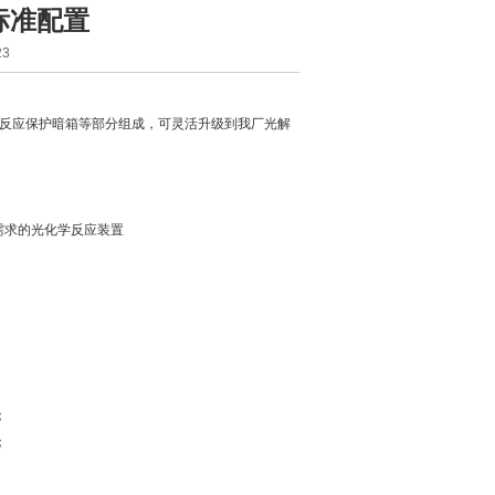
标准配置
3
反应保护暗箱等部分组成，可灵活升级到我厂光解
需求的光化学反应装置
；
；