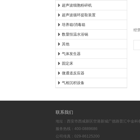
7、
超声波细胞粉碎机
8
超声波循环提取装置
9
1
培养箱/消毒箱
经
数显恒温水浴锅
其他
气体发生器
固定床
微通道反应器
气相沉积设备
联系我们
地址：西安市西咸新区空港新城广德路普汇中金科创
服务热线：400-0889686
公司传真：029-86125200