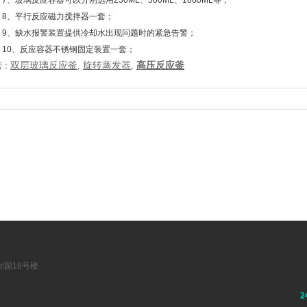
玻璃反应容器可以分别选用250ML、500ML、1000ML等；
、平行反应磁力搅拌器一套；
、缺水报警装置提供冷却水出现问题时的紧急告警；
0、反应容器不锈钢固定装置一套；
双层玻璃反应釜
,
旋转蒸发器
,
高压反应釜
营：
园16号楼