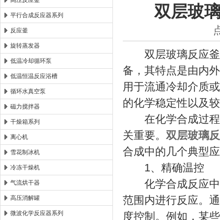
高压反应釜
双层玻
平行合成反应器系列
西安太康生物科技有限公司
反应釜
旋转蒸发器
双层玻璃反应釜是
低温冷却循环泵
备，其特点是由内外
低温恒温反应浴槽
用于流通冷却介质或
循环水真空泵
的化学稳定性以及较
磁力搅拌器
在化学合成过程中
干燥箱系列
关重要。
双层玻璃反
离心机
合成中的几个典型应
雪花制冰机
1、精确温控
冷冻干燥机
化学合成反应中许
气流烘干器
范围内进行反应。通
高压消解罐
微波化学反应器系列
度控制。例如，某些