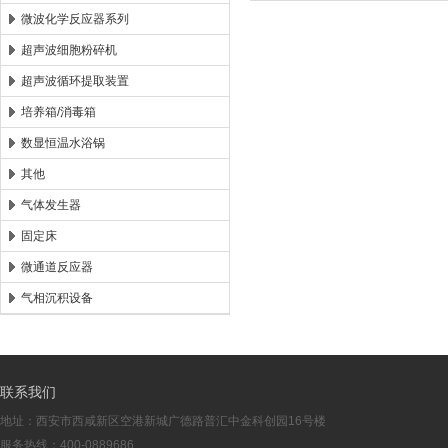
微波化学反应器系列
超声波细胞粉碎机
超声波循环提取装置
培养箱/消毒箱
数显恒温水浴锅
其他
气体发生器
固定床
微通道反应器
气相沉积设备
联系我们
地址：西安市西咸新区空港新城广德路普汇中金科创园16号楼
服务热线：400-0889686