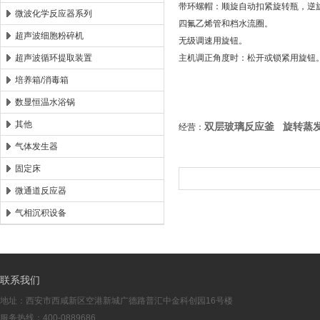
带环螺帽：顺旋自动扣紧旋转瓶，逆
微波化学反应器系列
四氟乙烯管和档水流圈。
超声波细胞粉碎机
无级调速用旋钮。
超声波循环提取装置
主机调正角度时：松开或锁紧用旋钮
培养箱/消毒箱
数显恒温水浴锅
其他
双层玻璃反应釜 旋转蒸
经营：
气体发生器
固定床
微通道反应器
气相沉积设备
联系我们
地址：西安市西咸新区空港新城广德路普汇中金科创园16号楼
服务热线：400-0889686