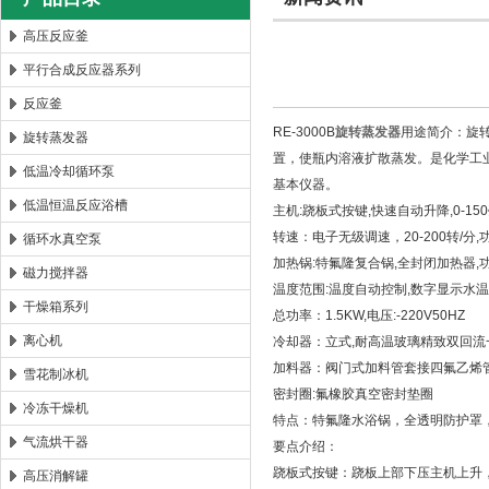
高压反应釜
平行合成反应器系列
西安太康生物科技有限公司
反应釜
RE-3000B
旋转蒸发器
用途简介：旋
旋转蒸发器
置，使瓶内溶液扩散蒸发。是化学工
低温冷却循环泵
基本仪器。
低温恒温反应浴槽
主机:跷板式按键,快速自动升降,0-15
转速：电子无级调速，20-200转/分,
循环水真空泵
加热锅:特氟隆复合锅,全封闭加热器,功
磁力搅拌器
温度范围:温度自动控制,数字显示水温,
干燥箱系列
总功率：1.5KW,电压:-220V50HZ
离心机
冷却器：立式,耐高温玻璃精致双回
加料器：阀门式加料管套接四氟乙烯
雪花制冰机
密封圈:氟橡胶真空密封垫圈
冷冻干燥机
特点：特氟隆水浴锅，全透明防护罩
气流烘干器
要点介绍：
跷板式按键：跷板上部下压主机上升
高压消解罐