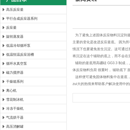
高压反应釜
平行合成反应器系列
西安太康生物科技有限公司
反应釜
为了避免上述固体反应物料沉淀到釜
旋转蒸发器
主要的变化是改进反应釜底。 因为
低温冷却循环泵
情况下也要避免发生沉淀。这可通过加
低温恒温反应浴槽
将沉淀在这个辅助的底上，而不会在
辅助的釜底用高硼硅 GG3.3 制
循环水真空泵
体反应物料负荷 很重时， 辅助底下 
磁力搅拌器
这样便可避免固体物料集中在釜底，
干燥箱系列
zui大的热情来帮助客户解决使用中
离心机
雪花制冰机
冷冻干燥机
气流烘干器
高压消解罐