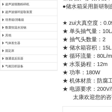
超声波细胞粉碎机
●储水箱采用新研制
超声波循环提取装置
培养箱/消毒箱
★ zui大真空度：0.0
数显恒温水浴锅
★ 单头抽气量：10L/
其他
★ 抽气头数量：2
气体发生器
★ 储水箱容积：15L
固定床
★ 循环流量：80L/m
微通道反应器
★ 水泵扬程：12m
气相沉积设备
★ 功率：180W
★ 机体材质：防腐
★ 电源要求：200V/
太康欢迎您的咨询