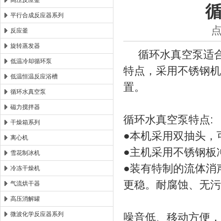
高压反应釜
平行合成反应器系列
西安太康生物科技有限公司
点
反应釜
旋转蒸发器
循环水真空泵适合
低温冷却循环泵
特点，采用不锈钢机
低温恒温反应浴槽
置。
循环水真空泵
磁力搅拌器
循环水真空泵特点:
干燥箱系列
●本机采用双抽头，
离心机
●主机采用不锈钢板
雪花制冰机
●装有特制的流体消
冷冻干燥机
更稳。耐腐蚀、无污
气流烘干器
高压消解罐
微波化学反应器系列
噪音低、移动方便，