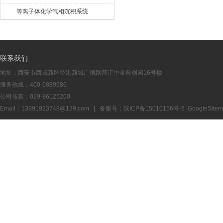
等离子体化学气相沉积系统
联系我们
地址：西安市西咸新区空港新城广德路普汇中金科创园16号楼
服务热线：400-0889686
公司传真：029-86125200
Email：13991923748@139.com | 备案号：
陕ICP备15010156号-6
GoogleSite