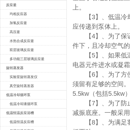
反应釜
上。
均相反应器
【3】、低温冷却
加氢反应釜
应传递到泵体上。
高压釜
【4】、为了保证
水热合成反应釜
件下，且冷却空气的
双层玻璃反应釜
【5】、如果低温
多功能三层玻璃反应釜
电器元件进水或凝霜
旋转蒸发器
【6】、为了方便
实验室旋转蒸发仪
须留有足够的空间。泵电
真空旋转蒸发器
5.5kw（包括5.5kw
低温冷却循环泵
【7】、为了防止
低温冷却液循环泵
减振底座。一般采用
低温恒温反应浴槽
【8】、为满足客
低温恒温反应槽