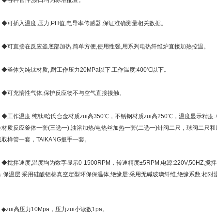
各种管件,接口均为标准配置。
可插入温度,压力,PH值,电导率传感器,保证准确测量相关数据。
可直接在反应釜底部加热,简单方便,使用性强,用系列电热纤维炉直接加热控温。
釜体为纯钛材质,,耐工作压力20MPa以下.工作温度:400℃以下。
可充惰性气体,保护反应物不与空气直接接触。
作温度:纯钛/哈氏合金材质zui高350℃，不锈钢材质zui高250℃，温度显示精度:±
金材质反应釜体一套(三选一),油浴加热/电热丝加热一套(二选一)针阀二只，球阀二只和压
取样管一套，TAIKANG扳手一套。
拌速度,温度均为数字显示0-1500RPM，转速精度±5RPM,电源:220V,50HZ,搅拌功率
.保温层:采用硅酸铝棉真空定型环保保温体,绝缘层:采用无碱玻璃纤维,绝缘系数:相对湿度
。
ui高压力10Mpa，压力zui小读数1pa。