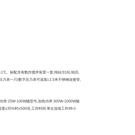
1℃。标配含有数控搅拌装置一套,纯钛/316L/哈氏
力表一只(数字压力表可选装),1.5米不锈钢连接管,
:25W-100W随型号,加热功率:300W-1000W随
≤35%时≥500兆.工作时间:单次连续工作96小