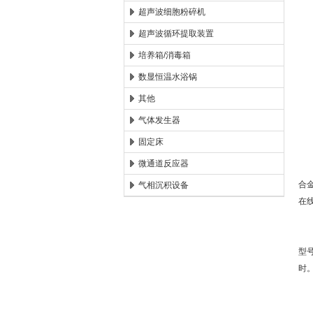
◆
超声波细胞粉碎机
超声波循环提取装置
◆
培养箱/消毒箱
◆
数显恒温水浴锅
其他
◆
气体发生器
◆
固定床
微通道反应器
◆工
合
气相沉积设备
在线
◆搅
型号
时
◆z