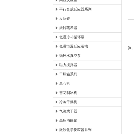
高压反应釜
平行合成反应器系列
西安太康生物科技有限公司
反应釜
旋转蒸发器
低温冷却循环泵
微
低温恒温反应浴槽
验
循环水真空泵
产
磁力搅拌器
干燥箱系列
◆
离心机
◆
雪花制冰机
冷冻干燥机
◆
气流烘干器
◆
高压消解罐
微波化学反应器系列