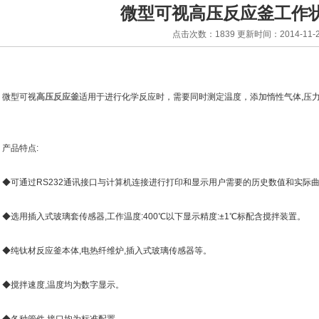
微型可视高压反应釜工作
点击次数：1839 更新时间：2014-11-2
型可视
高压反应釜
适用于进行化学反应时，需要同时测定温度，添加惰性气体,压
。
品特点:
可通过RS232通讯接口与计算机连接进行打印和显示用户需要的历史数值和实际曲
选用插入式玻璃套传感器,工作温度:400℃以下显示精度:±1℃标配含搅拌装置。
纯钛材反应釜本体,电热纤维炉,插入式玻璃传感器等。
搅拌速度,温度均为数字显示。