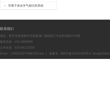
等离子体化学气相沉积系统
联系我们
地址：西安市西咸新区空港新城广德路普汇中金科创园16号楼
服务热线：400-0889686
公司传真：029-86125200
Email：13991923748@139.com | 备案号：
陕ICP备15010156号-6
GoogleSite