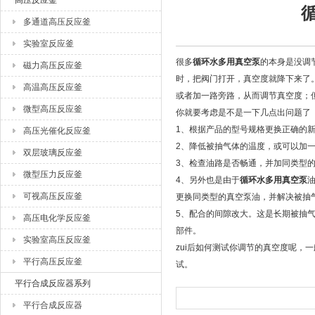
高压反应釜
多通道高压反应釜
西安太康生物科技有限公司
实验室反应釜
很多
循环水多用真空泵
的本身是没调
磁力高压反应釜
时，把阀门打开，真空度就降下来了
高温高压反应釜
或者加一路旁路，从而调节真空度；
微型高压反应釜
你就要考虑是不是一下几点出问题了
1、根据产品的型号规格更换正确的
高压光催化反应釜
2、降低被抽气体的温度，或可以加
双层玻璃反应釜
3、检查油路是否畅通，并加同类型
微型压力反应釜
4、另外也是由于
循环水多用真空泵
可视高压反应釜
更换同类型的真空泵油，并解决被抽
5、配合的间隙改大。这是长期被抽
高压电化学反应釜
部件。
实验室高压反应釜
zui后如何测试你调节的真空度呢
平行高压反应釜
试。
平行合成反应器系列
平行合成反应器