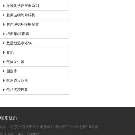
微波化学反应器系列
超声波细胞粉碎机
超声波循环提取装置
培养箱/消毒箱
数显恒温水浴锅
其他
气体发生器
固定床
微通道反应器
气相沉积设备
联系我们
地址：西安市西咸新区空港新城广德路普汇中金科创园16号楼
服务热线：400-0889686