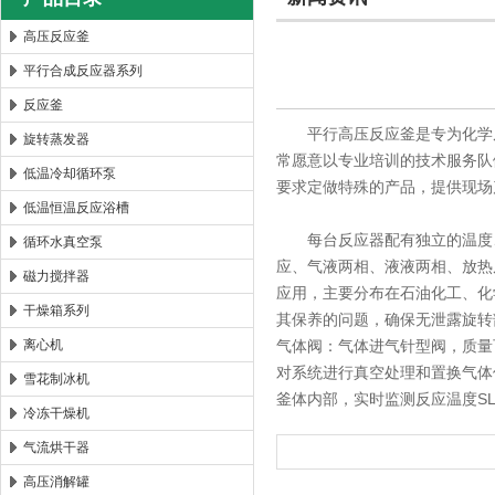
高压反应釜
平行合成反应器系列
西安太康生物科技有限公司
反应釜
平行高压反应釜是专为化学反
旋转蒸发器
常愿意以专业培训的技术服务队
低温冷却循环泵
要求定做特殊的产品，提供现场
低温恒温反应浴槽
每台反应器配有独立的温度、
循环水真空泵
应、气液两相、液液两相、放热
磁力搅拌器
应用，主要分布在石油化工、化
干燥箱系列
其保养的问题，确保无泄露旋转
离心机
气体阀：气体进气针型阀，质量
对系统进行真空处理和置换气体使
雪花制冰机
釜体内部，实时监测反应温度S
冷冻干燥机
气流烘干器
高压消解罐