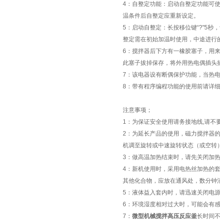
4：自整定功能：启动自整定功能可使
温条件后自整定应重新设定。
5：启动自整定：长按移位键“?"5
整定需在初始加温时使用，中途进行
6：搅拌器后下方有一橡胶塞子，用
此塞子拔掉保存，将外用热电偶插头
7：该电器设有断偶保护功能，当热电偶
8
：
带有程序编程功能的使用前请详
注意事项；
1：为保证安全使用请务接地线,请不
2：为延长产品的使用，磁力搅拌器
机调至旋转或中速旋转状态（或空转
3：做高温加热结束时，请先关闭加
4：新机使用时，采用电热丝加热的
其他化合物，应放在通风处，数分钟
5：液体益入套内时，请迅速关闭电
6：环境湿度相对过大时，可能会有感
7：
微型机械搅拌高压反应釜
长时间