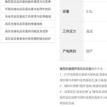
微型高压反应釜的操作规范与注意事
项
可视光催化反应器在废水处理中的应
容量
0.5L
用
光化学反应釜的工作原理与应用领域
高压光催化反应釜的维修指南
工作压力
高压
高压光催化反应釜的功能及其优势
高压反应釜釜体外装有桶型碳化硅炉
芯
产地类别
国产
微型机械搅拌高压反应釜
操作方法：
1
：
打开包装取出釜体与加热器,将釜体
查针阀与求阀均在闭路状态,接入电源22
2
：
顺时针调整“搅拌"旋钮,根据转速
3
：
温度设定:按设定键“▲"键加温,或
据所设定温度与现时温度的温差大小确
程轻松完成。